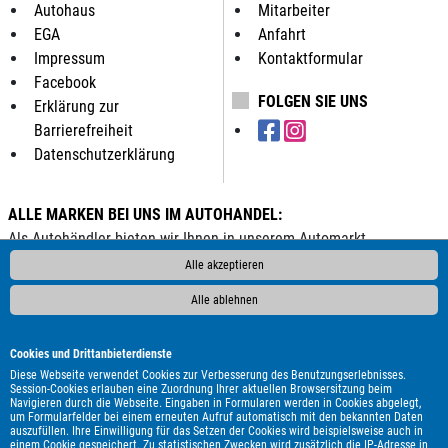
Autohaus
Mitarbeiter
EGA
Anfahrt
Impressum
Kontaktformular
Facebook
FOLGEN SIE UNS
Erklärung zur
Barrierefreiheit
Datenschutzerklärung
ALLE MARKEN BEI UNS IM AUTOHANDEL:
Als Autohändler bieten wir Ihnen in unserem Automarkt
Gebrauchtwagen, Jahreswagen und Neuwagen folgender
Alle akzeptieren
Automarken an:
Alle ablehnen
ALPINA
Abarth
Aixam
Alfa Romeo
Audi
BMW
Bentley
Borgward
Bürstner
Cadillac
Carado
Carthago
Cookies und Drittanbieterdienste
Chausson
Chevrolet
Citroën
Cupra
DAF
DFSK
DS
Diese Webseite verwendet Cookies zur Verbesserung des Benutzungserlebnisses.
Session-Cookies erlauben eine Zuordnung Ihrer aktuellen Browsersitzung beim
Automobiles
Dacia
Dodge
Etrusco
Eura Mobil
Fiat
Navigieren durch die Webseite. Eingaben in Formularen werden in Cookies abgelegt,
um Formularfelder bei einem erneuten Aufruf automatisch mit den bekannten Daten
Ford
GWM
Genesis
Hobby
Honda
Hyundai
Infiniti
auszufüllen. Ihre Einwilligung für das Setzen der Cookies wird beispielsweise auch in
Itineo
Iveco
Jaguar
Jeep
KGM
Kia
Knaus
LMC
einem Cookie gespeichert. Zu statistischen Zwecken wird zusätzlich die IP-Adresse in