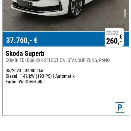
Finanzierung
monatlich ab
€
37.760,- €
260,-
Skoda Superb
COMBI TDI DSG 4X4 SELECTION, STANDHEIZUNG, PANO,
05/2024 |
34.800 km
Diesel |
142 kW (193 PS) |
Automatik
Farbe: Weiß Metallic
P