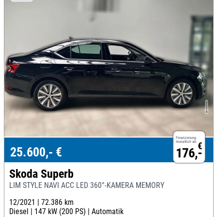
Finanzierung
monatlich ab
€
25.600,- €
176,-
Skoda Superb
LIM STYLE NAVI ACC LED 360°-KAMERA MEMORY
12/2021 |
72.386 km
Diesel |
147 kW (200 PS) |
Automatik