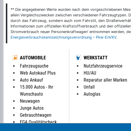
** Die angegebenen Werte wurden nach dem vorgeschriebenen Messver
allein Vergleichszwecken zwischen verschiedenen Fahrzeugtypen. De
durch das Fahrzeug, sondern auch vom Fahrstil, den Straßenverhält
Informationen zum offiziellen Kraftstoffverbrauch und den offizie
Stromverbrauch neuer Personenkraftwagen' entnommen werden, der 
Energieverbrauchskennzeichnungsverordnung – Pkw-EnVKV
.
AUTOMOBILE
WERKSTATT
Fahrzeugsuche
Nutzfahrzeugservice
Web Autokauf Plus
HU/AU
Auto Ankauf
Reparatur aller Marken
15.000 Autos - Ihr
Unfall
Wunschauto
Autoglas
Neuwagen
Junge Autos
Gebrauchtwagen
EGA Qualitätscheck
Parkplatz: 0