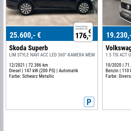
Finanzierung
monatlich ab
€
25.600,- €
19.230,
176,-
Skoda Superb
Volkswag
LIM STYLE NAVI ACC LED 360°-KAMERA MEMORY
1.5 TSI ACT
12/2021 |
72.386 km
10/2020 |
71
Diesel |
147 kW (200 PS) |
Automatik
Benzin |
110 
Farbe: Schwarz Metallic
Farbe: Divers
P