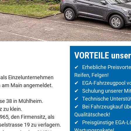
VORTEILE unser
✔ Erhebliche Preisvorte
Reifen, Felgen!
als Einzelunternehmen
✔ EGA-Fahrzeugpool von
m am Main angemeldet.
✔ Schulung unserer Mita
✔ Technische Unterstütz
sse 38 in Mühlheim.
✔ Bei Fahrzeugkauf über
 zu klein.
Qualitätscheck!
965, den Firmensitz, als
✔ Preisgünstige EGA-Lös
elstrasse 19 zu verlagern.
Wartungspakete!