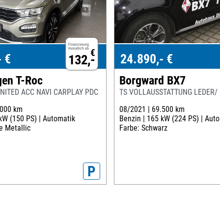
Finanzierung
monatlich ab
€
- €
24.890,- €
132,-
en T-Roc
Borgward BX7
 UNITED ACC NAVI CARPLAY PDC
TS VOLLAUSSTATTUNG LEDER/ N
.000 km
08/2021 |
69.500 km
kW (150 PS) |
Automatik
Benzin |
165 kW (224 PS) |
Auto
e Metallic
Farbe: Schwarz
P