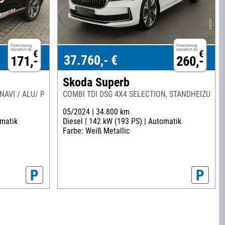
Finanzierung
Finanzierung
monatlich ab
monatlich ab
€
€
37.760,- €
171,-
260,-
Skoda Superb
AVI / ALU/ PANO / ALLRAD
COMBI TDI DSG 4X4 SELECTION, STANDHEIZUNG, 
05/2024 |
34.800 km
matik
Diesel |
142 kW (193 PS) |
Automatik
Farbe: Weiß Metallic
P
P